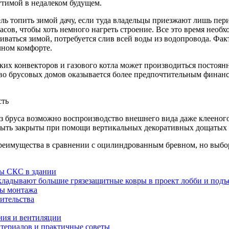
утимой в недалеком будущем.
ль топить зимой дачу, если туда владельцы приезжают лишь пер
асов, чтобы хоть немного нагреть строение. Все это время необ
иваться зимой, потребуется слив всей воды из водопровода. Факт
чном комфорте.
их конвекторов и газового котла может производиться постоянн
во брусовых домов оказывается более предпочтительным финансо
сть
 из бруса возможно воспроизводство внешнего вида даже клеено
 быть закрыты при помощи вертикальных декоративных дощатых 
преимущества в сравнении с оцилиндрованным бревном, но выбо
ы СКС в здании
ладывают большие грязезащитные ковры в проект лобби и подъ
пы монтажа
ительства
ния и вентиляции
атериалов и практичные советы