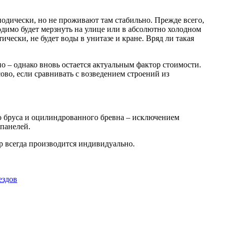
иодически, но не проживают там стабильно. Прежде всего,
ходимо будет мерзнуть на улице или в абсолютно холодном
ически, не будет воды в унитазе и кране. Вряд ли такая
о – однако вновь остается актуальным фактор стоимости.
во, если сравнивать с возведением строений из
го бруса и оцилиндрованного бревна – исключением
панелей.
р всегда производится индивидуально.
ездов