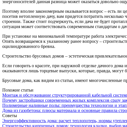
энергоносителей данная разница может оказаться довольно ощ
Поэтому вполне закономерным оказывается вопрос – есть ли це
посетив нетопленную дачу, вам придется потратить несколько ч
строении. Также стоит подчеркнуть, если дача не будет протапл
ситуация может соответствовать современным стандартам о да
При установке на минимальной температуре работа электрическ
Опять возвращаемся к указанному ранее вопросу – строительст
оцилиндрованного бревна.
Строительство брусовых домов – эстетическая привлекательно
Если говорить о красоте, при наружной отделке дачного дома
оказываются лишь торцевые выпуски, которые, правда, могут
Брусовые дома, как видим из статьи, имеют многочисленные 
Похожие статьи
Монтаж и обслуживание структурированной кабельной систем
Почему застройщики современных жилых комплексов сразу зак
Полимерные наливные полы: преимущества технологии и эта
Дома из газобетона: плюсы материала и основные правила стро
Советы
Энергоэффективность дома: расчет теплопотерь, нормы утепле
Строительство кирпичных домов: технология кладки, выбор м