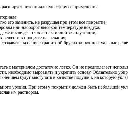
то расширяет потенциальную сферу ее применения;
атериала;
гко его заменить, не разрушая при этом все покрытие;
розам или наоборот высокой температуре воздуха;
даже после десятков лет активной эксплуатации;
х веществ в процессе нагревания;
 создавать на основе гранитной брусчатки концептуальные реше
ать с материалом достаточно легко. Он не предполагает исполь
ти, необходимо выровнять и укрепить основу. Обязательно убира
ьнейшем будут выступать в качестве подушки, на которую уклад
ного уровня. При этом у покрытия должен быть небольшой укло
песчаным раствором.