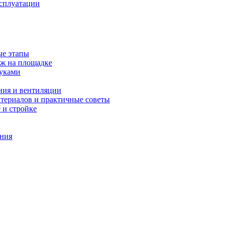
ксплуатации
ые этапы
аж на площадке
руками
ния и вентиляции
атериалов и практичные советы
 и стройке
ения