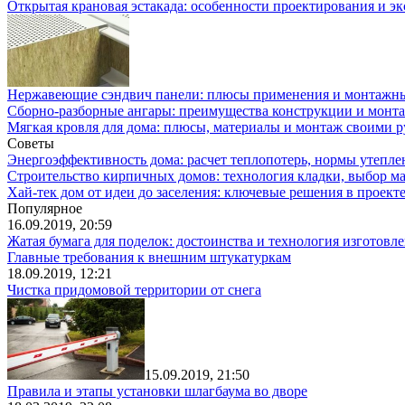
Открытая крановая эстакада: особенности проектирования и э
Нержавеющие сэндвич панели: плюсы применения и монтажн
Сборно-разборные ангары: преимущества конструкции и монт
Мягкая кровля для дома: плюсы, материалы и монтаж своими 
Советы
Энергоэффективность дома: расчет теплопотерь, нормы утепле
Строительство кирпичных домов: технология кладки, выбор м
Хай-тек дом от идеи до заселения: ключевые решения в проекте
Популярное
16.09.2019, 20:59
Жатая бумага для поделок: достоинства и технология изготовл
Главные требования к внешним штукатуркам
18.09.2019, 12:21
Чистка придомовой территории от снега
15.09.2019, 21:50
Правила и этапы установки шлагбаума во дворе