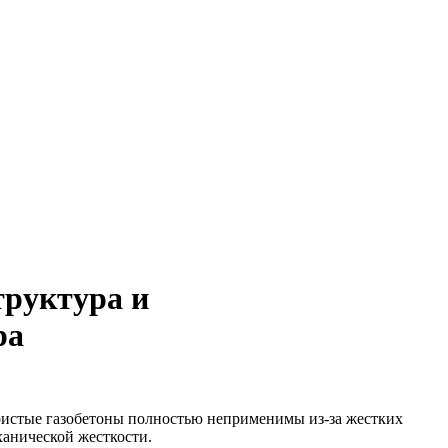
труктура и
ра
ристые газобетоны полностью неприменимы из-за жестких
анической жесткости.