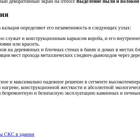
жный декоративный экран на относе
Выделение пыли и волокон
ния
кальция определяют его незаменимость в следующих узлах:
 служат и конструкционным каркасом короба, и его внутренне
боями или красить.
в на деревянных и блочных стенах в банях и домах в местах бл
яция мест прохода металлических сэндвич-дымоходов через дер
сное и максимально надежное решение в сегменте высокотемпер
 нагреве, конструкционной жесткости и абсолютной экологичес
 безремонтную и безопасную эксплуатацию каминных и печных 
ы СКС в здании