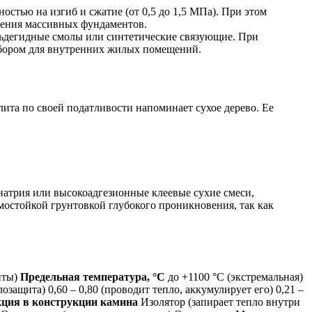
стью на изгиб и сжатие (от 0,5 до 1,5 МПа). При этом
едения массивных фундаментов.
льдегидные смолы или синтетические связующие. При
выбором для внутренних жилых помещений.
ита по своей податливости напоминает сухое дерево. Ее
натрия или высокоадгезионные клеевые сухие смеси,
мостойкой грунтовкой глубокого проникновения, так как
иты)
Предельная температура, °C
до +1100 °C (экстремальная)
лозащита) 0,60 – 0,80 (проводит тепло, аккумулирует его) 0,21 –
ция в конструкции камина
Изолятор (запирает тепло внутри