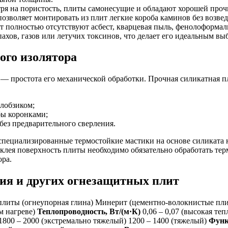
я на пористость, плиты самонесущие и обладают хорошей прочно
о позволяет монтировать из плит легкие короба каминов без возв
т полностью отсутствуют асбест, кварцевая пыль, фенолоформа
пахов, газов или летучих токсинов, что делает его идеальным 
ого изолятора
— простота его механической обработки. Прочная силикатная пл
лобзиком;
бы коронками;
без предварительного сверления.
специализированные термостойкие мастики на основе силиката 
клея поверхность плиты необходимо обязательно обработать тер
ора.
ия и других огнезащитных плит
плиты (огнеупорная глина) Минерит (цементно-волокнистые пл
м нагреве)
Теплопроводность, Вт/(м·К)
0,06 – 0,07 (высокая теп
 1800 – 2000 (экстремально тяжелый) 1200 – 1400 (тяжелый)
Функ