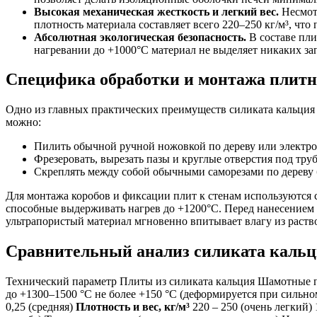
Высокая механическая жесткость и легкий вес.
Несмотр
плотность материала составляет всего 220–250 кг/м³, чт
Абсолютная экологическая безопасность.
В составе пли
нагревании до +1000°C материал не выделяет никаких за
Специфика обработки и монтажа плитн
Одно из главных практических преимуществ силиката кальция 
можно:
Пилить обычной ручной ножовкой по дереву или электро
Фрезеровать, вырезать пазы и круглые отверстия под тру
Скреплять между собой обычными саморезами по дереву 
Для монтажа коробов и фиксации плит к стенам используются 
способные выдерживать нагрев до +1200°C. Перед нанесением 
ультрапористый материал мгновенно впитывает влагу из раств
Сравнительный анализ силиката кальц
Технический параметр Плиты из силиката кальция Шамотные 
до +1300–1500 °C не более +150 °C (деформируется при сильно
0,25 (средняя)
Плотность и вес, кг/м³
220 – 250 (очень легкий)