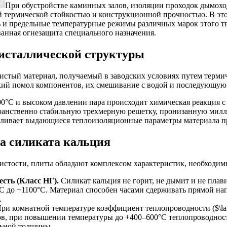
При обустройстве каминных залов, изоляции проходок дымох
й термической стойкостью и конструкционной прочностью. В это
ь и предельные температурные режимы различных марок этого т
ванная огнезащита специального назначения.
исталлической структуры
стый материал, получаемый в заводских условиях путем термиче
онкий помол компонентов, их смешивание с водой и последующую
00°C и высоком давлении пара происходит химическая реакция с
транственно стабильную трехмерную решетку, пронизанную ми
лавливает выдающиеся теплоизоляционные параметры материала 
а силиката кальция
истости, плиты обладают комплексом характеристик, необходимы
сть (Класс НГ).
Силикат кальция не горит, не дымит и не плав
°C до +1100°C. Материал способен часами сдерживать прямой на
.
ри комнатной температуре коэффициент теплопроводности ($\lamb
ов, при повышении температуры до +400–600°C теплопроводность
льной толщины.