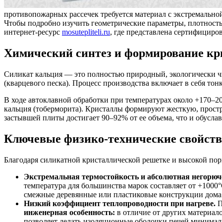
противопожарных рассечек требуется материал с экстремально
Чтобы подробно изучить геометрические параметры, плотност
интернет-ресурс
mosutepliteli.ru
, где представлена сертифициро
Химический синтез и формирование кр
Силикат кальция — это полностью природный, экологически чи
(кварцевого песка). Процесс производства включает в себя т
В ходе автоклавной обработки при температурах около +170–2
кальция (тоберморита). Кристаллы формируют жесткую, прос
застывшей плиты достигает 90–92% от ее объема, что и обус
Ключевые физико-технические свойств
Благодаря силикатной кристаллической решетке и высокой пор
Экстремальная термостойкость и абсолютная негорюче
температура для большинства марок составляет от +1000
смежные деревянные или пластиковые конструкции дома
Низкий коэффициент теплопроводности при нагреве.
П
инженерная особенность:
в отличие от других материал
позволяет делать изоляционные оболочки печей минима