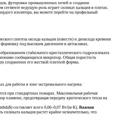
одов, футеровки промышленных печей и создании
м сегменте ведущую роль играет силикат кальция в плитах.
вердого изолятора, вы можете перейти на профильный
ского синтеза оксида кальция (извести) и диоксида кремния
 формовку под высоким давлением в автоклавах.
 образованием стабильного кристаллического гидросиликата
ллионами сообщающихся микропор. Общая пористость
при сохранении его жесткой плитной формы.
х для работы в зоне экстремального нагрева:
ится при стандартных пожарах. Максимальная рабочая
пор пламени, предотвращая передачу критического тепла на
da$) составляет всего 0,06–0,07 Вт/(м·К).
Важная
 силиката кальция растет крайне незначительно, что