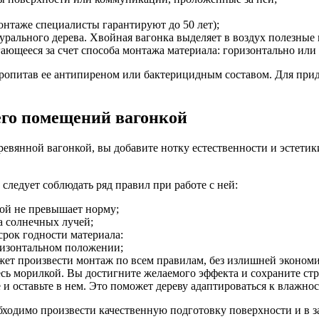
нтаже специалисты гарантируют до 50 лет);
турального дерева. Хвойная вагонка выделяет в воздух полезные
ющееся за счет способа монтажа материала: горизонтально или 
пропитав ее антипиреном или бактерицидным составом. Для при
его помещений вагонкой
вянной вагонкой, вы добавите нотку естественности и эстетики 
ледует соблюдать ряд правил при работе с ней:
ой не превышает норму;
а солнечных лучей;
срок годности материала:
ризонтальном положении;
ожет произвести монтаж по всем правилам, без излишней эконом
сь морилкой. Вы достигните желаемого эффекта и сохраните стр
е и оставьте в нем. Это поможет дереву адаптироваться к влажно
бходимо произвести качественную подготовку поверхности и в 