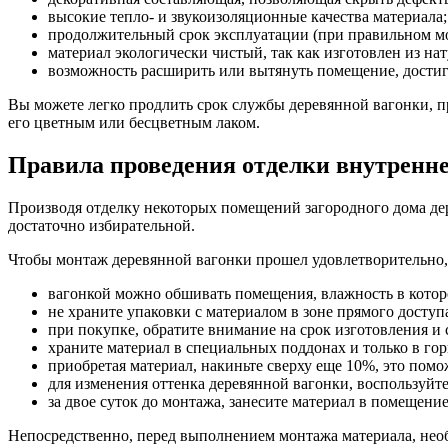
высокие тепло- и звукоизоляционные качества материала;
продолжительный срок эксплуатации (при правильном мо
материал экологически чистый, так как изготовлен из на
возможность расширить или вытянуть помещение, достига
Вы можете легко продлить срок службы деревянной вагонки, 
его цветным или бесцветным лаком.
Правила проведения отделки внутренн
Производя отделку некоторых помещений загородного дома дере
достаточно избирательной.
Чтобы монтаж деревянной вагонки прошел удовлетворительно, с
вагонкой можно обшивать помещения, влажность в котор
не храните упаковки с материалом в зоне прямого доступ
при покупке, обратите внимание на срок изготовления и 
храните материал в специальных поддонах и только в го
приобретая материал, накиньте сверху еще 10%, это пом
для изменения оттенка деревянной вагонки, воспользуйте
за двое суток до монтажа, занесите материал в помещени
Непосредственно, перед выполнением монтажа материала, нео