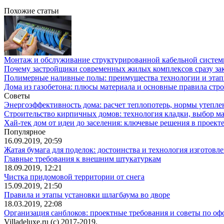
Похожие статьи
Монтаж и обслуживание структурированной кабельной систем
Почему застройщики современных жилых комплексов сразу зак
Полимерные наливные полы: преимущества технологии и эта
Дома из газобетона: плюсы материала и основные правила стро
Советы
Энергоэффективность дома: расчет теплопотерь, нормы утепле
Строительство кирпичных домов: технология кладки, выбор м
Хай-тек дом от идеи до заселения: ключевые решения в проекте
Популярное
16.09.2019, 20:59
Жатая бумага для поделок: достоинства и технология изготовл
Главные требования к внешним штукатуркам
18.09.2019, 12:21
Чистка придомовой территории от снега
15.09.2019, 21:50
Правила и этапы установки шлагбаума во дворе
18.03.2019, 22:08
Организация санблоков: проектные требования и советы по о
Villadeluxe.ru (c) 2017-2019.