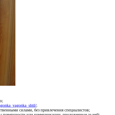
ю;
/vagonka_vagonka_shtil/
;
твенными силами, без привлечения специалистов;
ы поверхности или коммуникации, проложенные за ней;