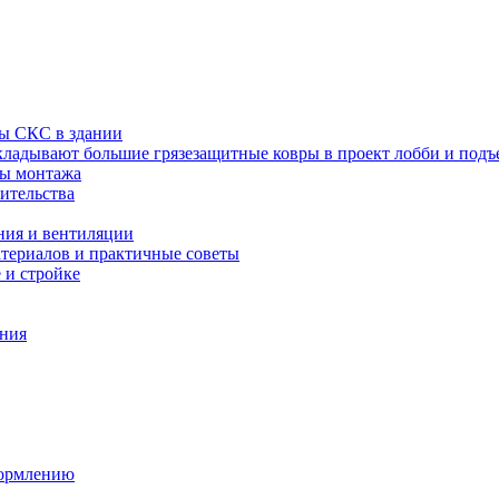
ы СКС в здании
ладывают большие грязезащитные ковры в проект лобби и подъ
пы монтажа
ительства
ния и вентиляции
атериалов и практичные советы
 и стройке
ения
формлению