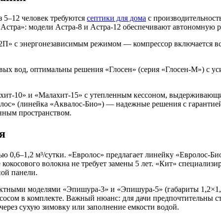
з 5–12 человек требуются
септики для дома
с производительность
Астра»: модели Астра-8 и Астра-12 обеспечивают автономную ра
П» с энергонезависимым режимом — компрессор включается всег
вых вод, оптимальны решения «Глосен» (серия «Глосен-М») с у
хит-10» и «Малахит-15» с утепленным кессоном, выдерживающи
алос» (линейка «Аквалос-Био») — надежные решения с гарантией
нным пространством.
я
ю 0,6–1,2 м³/сутки. «Евролос» предлагает линейку «Евролос-Био
ве кокосового волокна не требует замены 5 лет. «Кит» специали
ной панели.
ктными моделями «Эпишура-3» и «Эпишура-5» (габариты 1,2×1,2
осом в комплекте. Важный нюанс: для дачи предпочтительны с
ерез сухую зимовку или заполнение емкости водой.