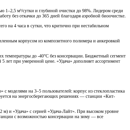
ю 1–2,5 м³/сутки и глубиной очистки до 98%. Лидером среди
боту без откачки до 365 дней благодаря аэробной биоочистке.
о на 4 часа в сутки, что критично при нестабильном
силенным корпусом из композитного полимера и анкеровкой
х температуры до -40°С без консервации. Бюджетный сегмент
 5 лет при умеренной цене. «Удача» дополняет ассортимент
» с моделями на 3–5 пользователей: корпус из стеклопластика
зируется на энергосберегающих решениях — станции «Кит-
 м) и «Удача» с серией «Удача-Лайт». При высоком уровне
танции с возможностью консервации на зиму — все