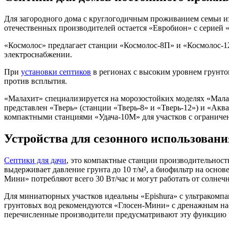
Для загородного дома с круглогодичным проживанием семьи и
отечественных производителей остается «Евробион» с серией «
«Космолос» предлагает станции «Космолос-8П» и «Космолос-12
электроснабжении.
При
установки септиков
в регионах с высоким уровнем грунто
против всплытия.
«Малахит» специализируется на морозостойких моделях «Мала
представлен «Тверь» (станции «Тверь-8» и «Тверь-12») и «Акв
компактными станциями «Удача-10М» для участков с ограниче
Устройства для сезонного использовани
Септики для дачи
, это компактные станции производительность
выдерживает давление грунта до 10 т/м², а биофильтр на осно
Мини» потребляют всего 30 Вт/час и могут работать от солнеч
Для миниатюрных участков идеальны «Epishura» с ультракомпа
грунтовых вод рекомендуются «Глосен-Мини» с дренажным нас
перечисленные производители предусматривают эту функцию ч