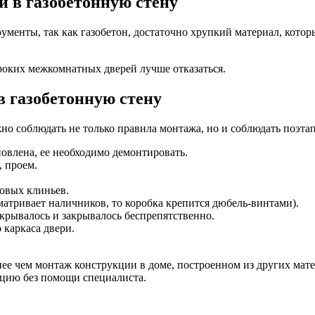
 в газобетонную стену
рументы, так как газобетон, достаточно хрупкий материал, котор
ироких межкомнатных дверей лучше отказаться.
 газобетонную стену
но соблюдать не только правила монтажа, но и соблюдать поэтап
новлена, ее необходимо демонтировать.
, проем.
овых клиньев.
матривает наличников, то коробка крепится дюбель-винтами).
ткрывалось и закрывалось беспрепятственно.
 каркаса двери.
ее чем монтаж конструкции в доме, построенном из других мате
кцию без помощи специалиста.