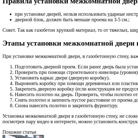
Правила установки межкомнатной двери
при установке дверей, нельзя использовать ударные инст
дверной блок, должен быть меньше проема на 3-5 см.;
Совет. Так как газобетон хрупкий материал, то от тяжелых, ш
Этапы установки межкомнатной двери в
При установке межкомнатной двери, в газобетонную стену, важ
Подготовить дверной проем. Если ранее дверь была уста
Проверить при помощи строительного нивелира (уровня)
Установить каркас двери (дверную коробку).
Выровнять коробку при помощи деревянных или пластик
Закрепить дверную коробку (если конструкция не предус
Навесить полотно на дверь. Проверить, чтобы полотно о
Снять полотно и запенить пустое расстояние от проема до
Снова навесить полотно и закрепить фурнитуру.
Установка межкомнатной двери в газобетонную стену, не сложн
посмотрев пару видео в интернете, можно установить констру
Похожие статьи