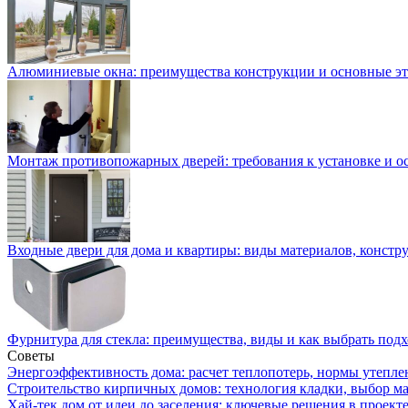
Алюминиевые окна: преимущества конструкции и основные э
Монтаж противопожарных дверей: требования к установке и 
Входные двери для дома и квартиры: виды материалов, констр
Фурнитура для стекла: преимущества, виды и как выбрать по
Советы
Энергоэффективность дома: расчет теплопотерь, нормы утепле
Строительство кирпичных домов: технология кладки, выбор м
Хай-тек дом от идеи до заселения: ключевые решения в проекте