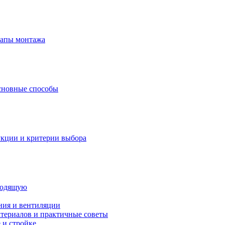
тапы монтажа
основные способы
укции и критерии выбора
дходящую
ния и вентиляции
атериалов и практичные советы
 и стройке