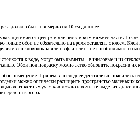
треза должна быть примерно на 10 см длиннее.
ком с щетиной от центра к внешним краям нижней части. После р
лько тонкие обои не обязательно на время оставлять с клеем. К
елия из стекловолокна или из флизелина нет необходимости нано
й стойкости к воде, могут быть вымыты – виниловые и из стекл
тканью. Обои под покраску можно легко обновить, покрасив их 
юбое помещение. Причем в последнее десятилетие появились оч
делки можно оптически расширить пространство маленьких комн
ощью контрастных участков можно в комнате выделить даже мик
айнеров интерьера.