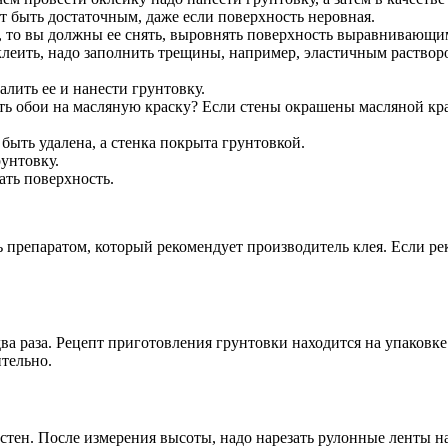
 быть достаточным, даже если поверхность неровная.
, то вы должны ее снять, выровнять поверхность выравнивающим
 клеить, надо заполнить трещины, например, эластичным раствор
лить ее и нанести грунтовку.
ь обои на масляную краску? Если стены окрашены масляной кр
быть удалена, а стенка покрыта грунтовкой.
унтовку.
ать поверхность.
 препаратом, который рекомендует производитель клея. Если р
два раза. Рецепт приготовления грунтовки находится на упаковк
тельно.
тен. После измерения высоты, надо нарезать рулонные ленты на 