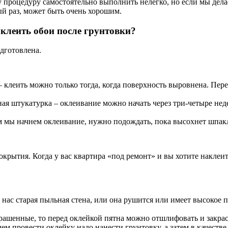
 процедуру самостоятельно выполнить нелегко, но если мы делае
вый раз, может быть очень хорошим.
 клеить обои после грунтовки?
дготовлена.
клеить можно только тогда, когда поверхность выровнена. Перед
ая штукатурка – оклеивание можно начать через три-четыре неде
ем мы начнем оклеивание, нужно подождать, пока высохнет шпакл
окрытия. Когда у вас квартира «под ремонт» и вы хотите наклеит
у нас старая пыльная стена, или она рушится или имеет высокое
рашенные, то перед оклейкой пятна можно отшлифовать и закрас
чем провести оклейку надо нанести грунтовку, а затем в качест