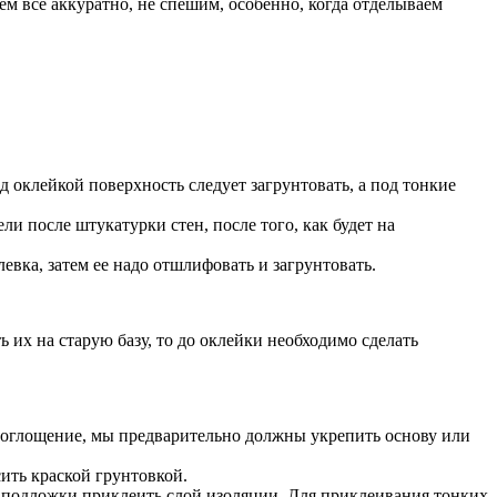
м все аккуратно, не спешим, особенно, когда отделываем
 оклейкой поверхность следует загрунтовать, а под тонкие
ли после штукатурки стен, после того, как будет на
евка, затем ее надо отшлифовать и загрунтовать.
ь их на старую базу, то до оклейки необходимо сделать
 поглощение, мы предварительно должны укрепить основу или
ить краской грунтовкой.
ве подложки приклеить слой изоляции. Для приклеивания тонких