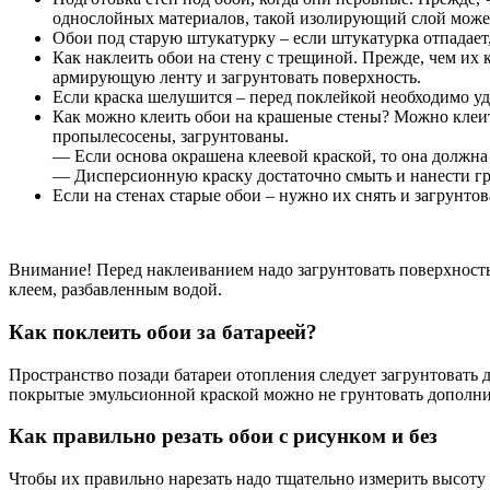
однослойных материалов, такой изолирующий слой может
Обои под старую штукатурку – если штукатурка отпадает
Как наклеить обои на стену с трещиной. Прежде, чем их
армирующую ленту и загрунтовать поверхность.
Если краска шелушится – перед поклейкой необходимо уда
Как можно клеить обои на крашеные стены? Можно клеит
пропылесосены, загрунтованы.
— Если основа окрашена клеевой краской, то она должна 
— Дисперсионную краску достаточно смыть и нанести гр
Если на стенах старые обои – нужно их снять и загрунтов
Внимание! Перед наклеиванием надо загрунтовать поверхность
клеем, разбавленным водой.
Как поклеить обои за батареей?
Пространство позади батареи отопления следует загрунтовать 
покрытые эмульсионной краской можно не грунтовать дополни
Как правильно резать обои с рисунком и без
Чтобы их правильно нарезать надо тщательно измерить высоту с