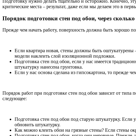
Подготовку нужно делать тщательно и осторожно. Конечно, эту
критические места – результат, даже если мы делаем это в пер
Порядок подготовки стен под обои, через сколько
Прежде чем начать работу, поверхность должна быть хорошо по
Если квартира новая, стены должны быть оштукатурены – 
модели наклеить слой изоляционной подложки.
Подготовка стен под обои, если у нас имеется традиционн
штукатурку нанесена грунтовка.
Если у нас основа сделана из гипсокартона, то прежде ч
Порядок работ при подготовке стен под обои зависит от типа п
следующее:
Подготовка стен под обои под старую штукатурку. Если 
обновить штукатурку.
Как можно клеить обои на грязные стены? Если стены ок
Подготовка стен под обои, когда они неровные. Прежде, 