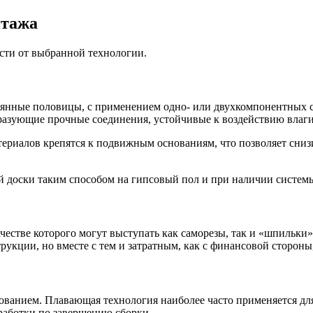
нтажа
ости от выбранной технологии.
вянные половицы, с применением одно- или двухкомпонентных с
разующие прочные соединения, устойчивые к воздействию влаги
риалов крепятся к подвижным основаниям, что позволяет снизит
 доски таким способом на гипсовый пол и при наличии системы
честве которого могут выступать как саморезы, так и «шпильки»
укции, но вместе с тем и затратным, как с финансовой стороны,
снованием. Плавающая технология наиболее часто применяется дл
работки по завершению сборки.