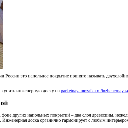
и России это напольное покрытие принято называть двухслойной
 и купить инженерную доску на
parketnayamozaika.ru/inzhenernaya-
кой
фоне других напольных покрытий – два слоя древесины, нежели
е. Инженерная доска органично гармонирует с любым интерьеро