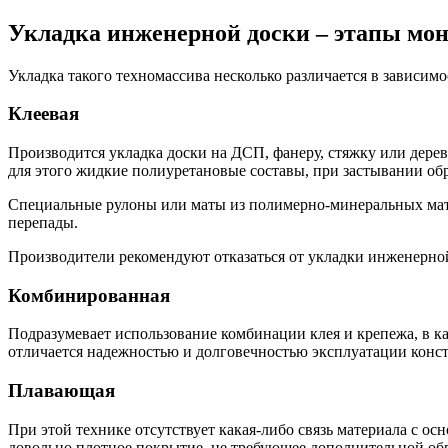
Укладка инженерной доски – этапы мо
Укладка такого техномассива несколько различается в зависим
Клеевая
Производится укладка доски на ДСП, фанеру, стяжку или дере
для этого жидкие полиуретановые составы, при застывании об
Специальные рулоны или маты из полимерно-минеральных мате
перепады.
Производители рекомендуют отказаться от укладки инженерной
Комбинированная
Подразумевает использование комбинации клея и крепежа, в ка
отличается надежностью и долговечностью эксплуатации констр
Плавающая
При этой технике отсутствует какая-либо связь материала с о
довольно плотное покрытие, не требующее дополнительной об