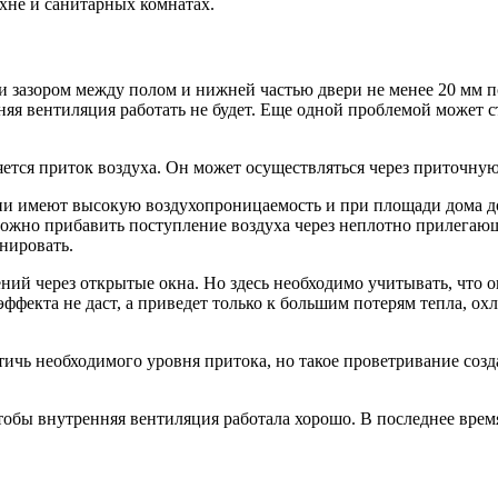
хне и санитарных комнатах.
но и зазором между полом и нижней частью двери не менее 20 мм
нняя вентиляция работать не будет. Еще одной проблемой может 
тся приток воздуха. Он может осуществляться через приточную 
ни имеют высокую воздухопроницаемость и при площади дома до 
ожно прибавить поступление воздуха через неплотно прилегающе
нировать.
ий через открытые окна. Но здесь необходимо учитывать, что 
екта не даст, а приведет только к большим потерям тепла, охла
тичь необходимого уровня притока, но такое проветривание соз
тобы внутренняя вентиляция работала хорошо. В последнее вре