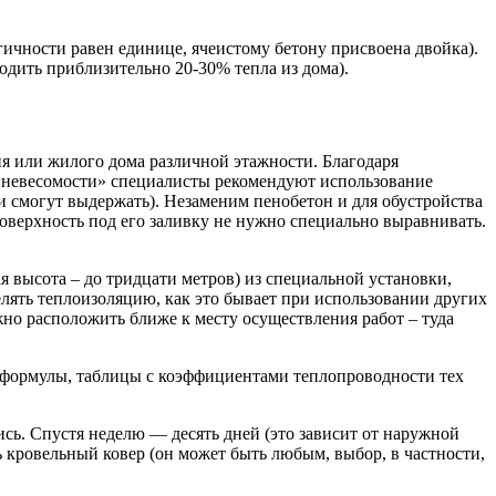
ичности равен единице, ячеистому бетону присвоена двойка).
дить приблизительно 20-30% тепла из дома).
я или жилого дома различной этажности. Благодаря
 «невесомости» специалисты рекомендуют использование
и смогут выдержать). Незаменим пенобетон и для обустройства
верхность под его заливку не нужно специально выравнивать.
 высота – до тридцати метров) из специальной установки,
елять теплоизоляцию, как это бывает при использовании других
но расположить ближе к месту осуществления работ – туда
 формулы, таблицы с коэффициентами теплопроводности тех
тись. Спустя неделю — десять дней (это зависит от наружной
кровельный ковер (он может быть любым, выбор, в частности,