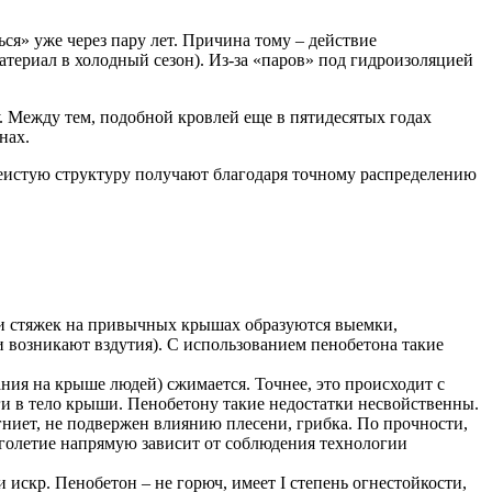
я» уже через пару лет. Причина тому – действие
атериал в холодный сезон). Из-за «паров» под гидроизоляцией
у. Между тем, подобной кровлей еще в пятидесятых годах
нах.
чеистую структуру получают благодаря точному распределению
лщи стяжек на привычных крышах образуются выемки,
и возникают вздутия). C использованием пенобетона такие
ния на крыше людей) сжимается. Точнее, это происходит с
ги в тело крыши. Пенобетону такие недостатки несвойственны.
гниет, не подвержен влиянию плесени, грибка. По прочности,
олголетие напрямую зависит от соблюдения технологии
искр. Пенобетон – не горюч, имеет I степень огнестойкости,