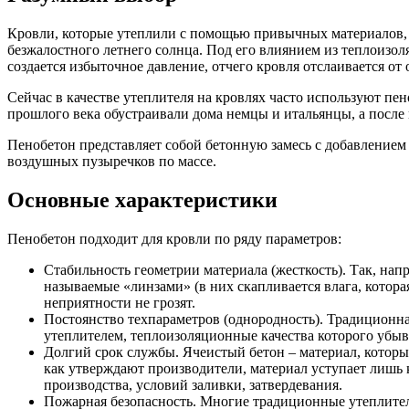
Кровли, которые утеплили с помощью привычных материалов, к
безжалостного летнего солнца. Под его влиянием из теплоизоля
создается избыточное давление, отчего кровля отслаивается от 
Сейчас в качестве утеплителя на кровлях часто используют пе
прошлого века обустраивали дома немцы и итальянцы, а после 
Пенобетон представляет собой бетонную замесь с добавление
воздушных пузыречков по массе.
Основные характеристики
Пенобетон подходит для кровли по ряду параметров:
Стабильность геометрии материала (жесткость). Так, на
называемые «линзами» (в них скапливается влага, котора
неприятности не грозят.
Постоянство техпараметров (однородность). Традиционна
утеплителем, теплоизоляционные качества которого убыв
Долгий срок службы. Ячеистый бетон – материал, который
как утверждают производители, материал уступает лишь к
производства, условий заливки, затвердевания.
Пожарная безопасность. Многие традиционные утеплители