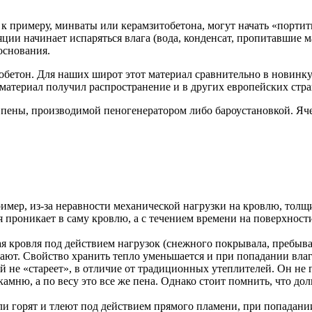
 примеру, минваты или керамзитобетона, могут начать «портитьс
ции начинает испаряться влага (вода, конденсат, пропитавшие м
основания.
нобетон. Для наших широт этот материал сравнительно в новинк
материал получил распространение и в других европейских стра
м пены, производимой пеногенератором либо бароустановкой. Я
пример, из-за неравности механической нагрузки на кровлю, то
я проникает в саму кровлю, а с течением времени на поверхност
я кровля под действием нагрузок (снежного покрывала, пребыва
ают. Свойство хранить тепло уменьшается и при попадании вла
 не «стареет», в отличие от традиционных утеплителей. Он не 
амню, а по весу это все же пена. Однако стоит помнить, что д
 горят и тлеют под действием прямого пламени, при попадании 