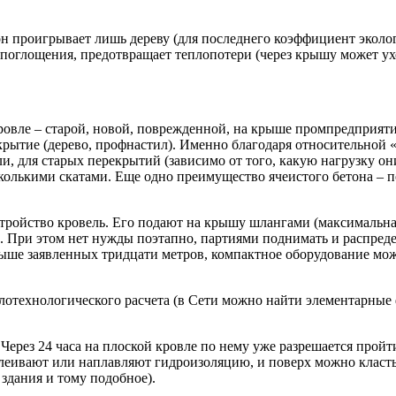
н проигрывает лишь дереву (для последнего коэффициент эколог
оглощения, предотвращает теплопотери (через крышу может ухо
овле – старой, новой, поврежденной, на крыше промпредприяти
екрытие (дерево, профнастил). Именно благодаря относительной
и, для старых перекрытий (зависимо от того, какую нагрузку он
лькими скатами. Еще одно преимущество ячеистого бетона – по
тройство кровель. Его подают на крышу шлангами (максимальная
ас). При этом нет нужды поэтапно, партиями поднимать и распред
 выше заявленных тридцати метров, компактное оборудование мож
отехнологического расчета (в Сети можно найти элементарные
. Через 24 часа на плоской кровле по нему уже разрешается прой
еивают или наплавляют гидроизоляцию, и поверх можно класть 
здания и тому подобное).