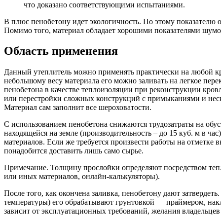
что доказано соответствующими испытаниями.
В плюс пенобетону идет экологичность. По этому показателю о
Помимо того, материал обладает хорошими показателями шумоп
Область применения
Данный утеплитель можно применять практически на любой кр
небольшому весу материала его можно заливать на легкое пер
пенобетона в качестве теплоизоляции при реконструкции кровл
или перестройки сложных конструкций с примыканиями и неско
Материал сам заполнит все шероховатости.
С использованием пенобетона снижаются трудозатраты на обус
находящейся на земле (производительность – до 15 куб. м в ч
материалов. Если же требуется произвести работы на отметке
понадобится доставить лишь само сырье.
Примечание. Толщину прослойки определяют посредством тепл
или иных материалов, онлайн-калькуляторы).
После того, как окончена заливка, пенобетону дают затвердеть
температуры) его обрабатывают грунтовкой — праймером, накл
зависит от эксплуатационных требований, желания владельцев 