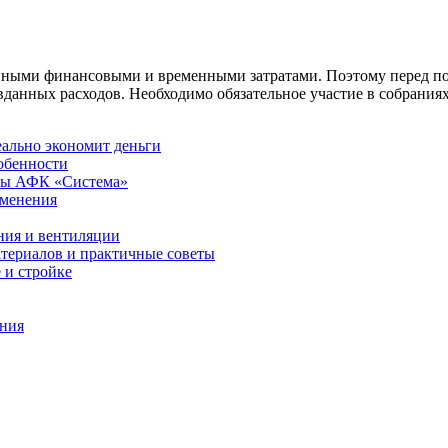
венными финансовыми и временными затратами. Поэтому перед по
анных расходов. Необходимо обязательное участие в собраниях
еально экономит деньги
обенности
ры АФК «Система»
именения
ния и вентиляции
атериалов и практичные советы
 и стройке
ения