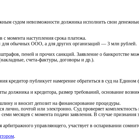
ажным судом невозможности должника исполнить свои денежные
в с момента наступления срока платежа.
 для обычных ООО, а для других организаций — 3 млн рублей.
штрафов, пеней и прочих санкций. Заявление о банкротстве мо
акладные, счета-фактуры, договоры и др.).
ния кредитор публикует намерение обратиться в суд на Едином 
иты должника и кредитора, размер требований, основание возни
шлину и вносит депозит на финансирование процедуры.
я лично, почтой или электронно. Суд проверяет комплектность 
о семи месяцев с момента подачи заявления. В случае признани
я арбитражного управляющего, участвует в оспаривании сомнит
итором
.