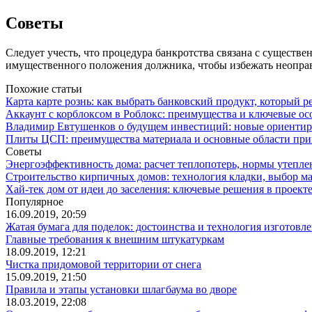
Советы
Следует учесть, что процедура банкротства связана с сущест
имущественного положения должника, чтобы избежать неоправд
Похожие статьи
Карта карте рознь: как выбрать банковский продукт, который р
Аккаунт с корблоксом в Роблокс: преимущества и ключевые ос
Владимир Евтушенков о будущем инвестиций: новые ориенти
Плиты ЦСП: преимущества материала и основные области пр
Советы
Энергоэффективность дома: расчет теплопотерь, нормы утепле
Строительство кирпичных домов: технология кладки, выбор м
Хай-тек дом от идеи до заселения: ключевые решения в проекте
Популярное
16.09.2019, 20:59
Жатая бумага для поделок: достоинства и технология изготовл
Главные требования к внешним штукатуркам
18.09.2019, 12:21
Чистка придомовой территории от снега
15.09.2019, 21:50
Правила и этапы установки шлагбаума во дворе
18.03.2019, 22:08