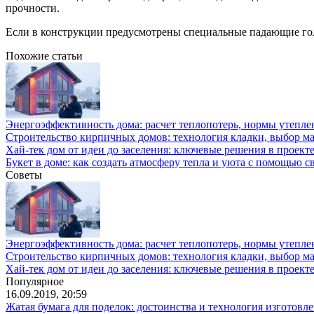
прочности.
Если в конструкции предусмотрены специальные падающие гол
Похожие статьи
Энергоэффективность дома: расчет теплопотерь, нормы утепле
Строительство кирпичных домов: технология кладки, выбор м
Хай-тек дом от идеи до заселения: ключевые решения в проекте
Букет в доме: как создать атмосферу тепла и уюта с помощью с
Советы
Энергоэффективность дома: расчет теплопотерь, нормы утепле
Строительство кирпичных домов: технология кладки, выбор м
Хай-тек дом от идеи до заселения: ключевые решения в проекте
Популярное
16.09.2019, 20:59
Жатая бумага для поделок: достоинства и технология изготовл