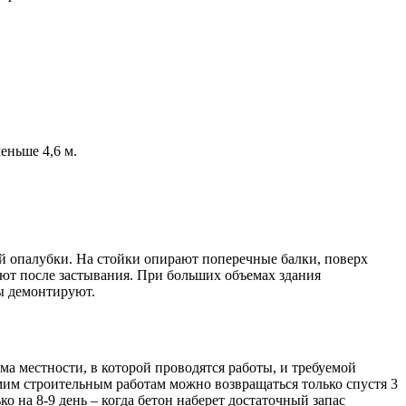
еньше 4,6 м.
ей опалубки. На стойки опирают поперечные балки, поверх
ют после застывания. При больших объемах здания
ы демонтируют.
а местности, в которой проводятся работы, и требуемой
амим строительным работам можно возвращаться только спустя 3
о на 8-9 день – когда бетон наберет достаточный запас