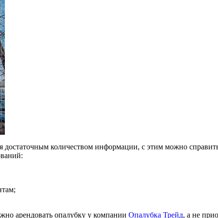
дая достаточным количеством информации, с этим можно справи
ований:
нтам;
ожно арендовать опалубку у компании
Опалубка Трейд
, а не при