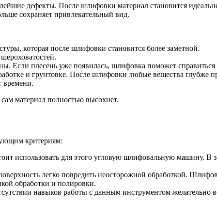
малейшие дефекты. После шлифовки материал становится идеаль
льше сохраняет привлекательный вид.
стуры, которая после шлифовки становится более заметной.
 шероховатостей.
ины. Если плесень уже появилась, шлифовка поможет справиться
работке и грунтовке. После шлифовки любые вещества глубже п
т времени.
а сам материал полностью высохнет.
дующим критериям:
тоит использовать для этого угловую шлифовальную машину. В з
поверхность легко повредить неосторожной обработкой. Шлифо
кой обработки и полировки.
тсутствии навыков работы с данным инструментом желательно 