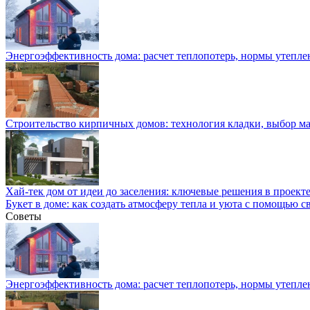
Энергоэффективность дома: расчет теплопотерь, нормы утепле
Строительство кирпичных домов: технология кладки, выбор м
Хай-тек дом от идеи до заселения: ключевые решения в проекте
Букет в доме: как создать атмосферу тепла и уюта с помощью с
Советы
Энергоэффективность дома: расчет теплопотерь, нормы утепле