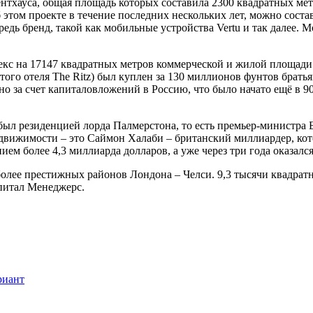
нтхауса, общая площадь которых составила 2300 квадратных мет
об этом проекте в течение последних нескольких лет, можно сос
дь бренд, такой как мобильные устройства Vertu и так далее. Мо
мплекс на 17147 квадратных метров коммерческой и жилой площад
енитого отеля The Ritz) был куплен за 130 миллионов фунтов бра
за счет капиталовложений в Россию, что было начато ещё в 90-
мя был резиденцией лорда Палмерстона, то есть премьер-министра
движимости – это Саймон Халаби – британский миллиардер, кот
нием более 4,3 миллиарда долларов, а уже через три года оказал
более престижных районов Лондона – Челси. 9,3 тысячи квадратн
питал Менеджерс.
риант