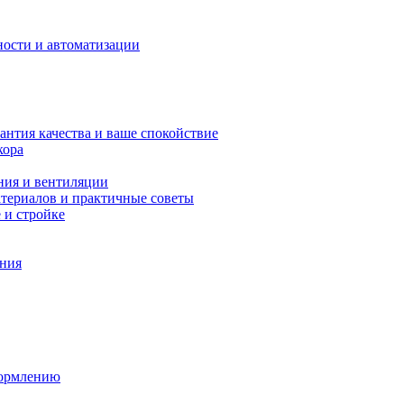
ности и автоматизации
антия качества и ваше спокойствие
кора
ния и вентиляции
атериалов и практичные советы
 и стройке
ения
формлению