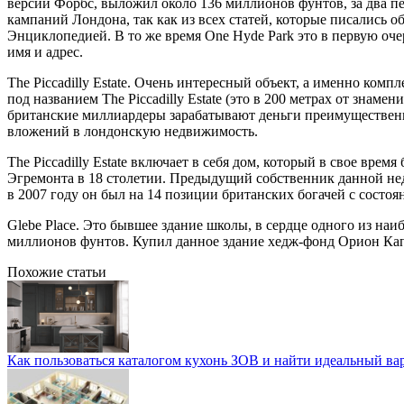
версии Форбс, выложил около 136 миллионов фунтов, за два пе
кампаний Лондона, так как из всех статей, которые писались 
Энциклопедией. В то же время One Hyde Park это в первую очере
имя и адрес.
The Piccadilly Estate. Очень интересный объект, а именно ко
под названием The Piccadilly Estate (это в 200 метрах от знам
британские миллиардеры зарабатывают деньги преимущественно 
вложений в лондонскую недвижимость.
The Piccadilly Estate включает в себя дом, который в свое вре
Эгремонта в 18 столетии. Предыдущий собственник данной не
в 2007 году он был на 14 позиции британских богачей с состоя
Glebe Place. Это бывшее здание школы, в сердце одного из наи
миллионов фунтов. Купил данное здание хедж-фонд Орион Ка
Похожие статьи
Как пользоваться каталогом кухонь ЗОВ и найти идеальный ва