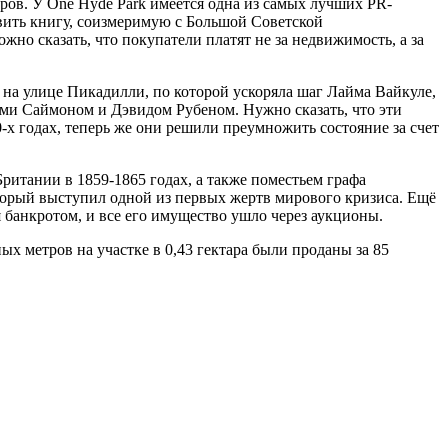
ров. У One Hyde Park имеется одна из самых лучших PR-
тавить книгу, соизмеримую с Большой Советской
жно сказать, что покупатели платят не за недвижимость, а за
и на улице Пикадилли, по которой ускоряла шаг Лайма Вайкуле,
тьями Саймоном и Дэвидом Рубеном. Нужно сказать, что эти
х годах, теперь же они решили преумножить состояние за счет
 Британии в 1859-1865 годах, а также поместьем графа
орый выступил одной из первых жертв мирового кризиса. Ещё
ся банкротом, и все его имущество ушло через аукционы.
ых метров на участке в 0,43 гектара были проданы за 85