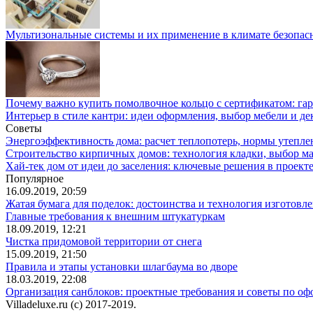
Мультизональные системы и их применение в климате безопас
Почему важно купить помолвочное кольцо с сертификатом: гар
Интерьер в стиле кантри: идеи оформления, выбор мебели и де
Советы
Энергоэффективность дома: расчет теплопотерь, нормы утепле
Строительство кирпичных домов: технология кладки, выбор м
Хай-тек дом от идеи до заселения: ключевые решения в проекте
Популярное
16.09.2019, 20:59
Жатая бумага для поделок: достоинства и технология изготовл
Главные требования к внешним штукатуркам
18.09.2019, 12:21
Чистка придомовой территории от снега
15.09.2019, 21:50
Правила и этапы установки шлагбаума во дворе
18.03.2019, 22:08
Организация санблоков: проектные требования и советы по о
Villadeluxe.ru (c) 2017-2019.