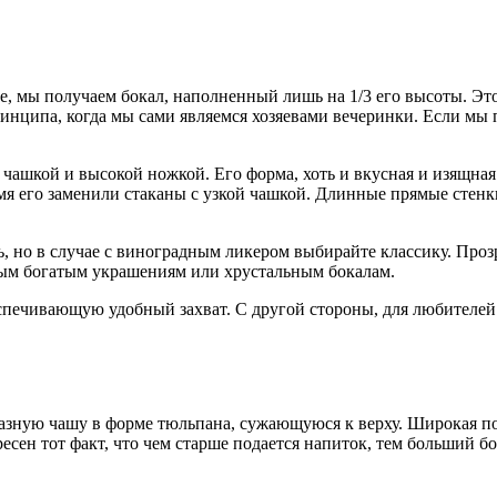
е, мы получаем бокал, наполненный лишь на 1/3 его высоты. Это
ринципа, когда мы сами являемся хозяевами вечеринки. Если мы
чашкой и высокой ножкой. Его форма, хоть и вкусная и изящная
мя его заменили стаканы с узкой чашкой. Длинные прямые стен
, но в случае с виноградным ликером выбирайте классику. Прозр
ным богатым украшениям или хрустальным бокалам.
еспечивающую удобный захват. С другой стороны, для любителе
разную чашу в форме тюльпана, сужающуюся к верху. Широкая п
есен тот факт, что чем старше подается напиток, тем больший бо