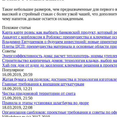
Такие небольшие размеров, чем предназначенные для первого в
высокий и стройный стакан с более узкой чашей, что дополни
чему напиток дольше остается охлажденным.
Похожие статьи
Карта карте рознь: как выбрать банковский продукт, который р
Аккаунт с корблоксом в Роблокс: преимущества и ключевые ос
Владимир Евтушенков о будущем инвестиций: новые ориенти
Плиты ЦСП: преимущества материала и основные области пр
Советы
Энергоэффективность дома: расчет теплопотерь, нормы утепле
Строительство кирпичных домов: технология кладки, выбор м
Хай-тек дом от идеи до заселения: ключевые решения в проекте
Популярное
16.09.2019, 20:59
Жатая бумага для поделок: достоинства и технология изготовл
Главные требования к внешним штукатуркам
18.09.2019, 12:21
Чистка придомовой территории от снега
15.09.2019, 21:50
Правила и этапы установки шлагбаума во дворе
18.03.2019, 22:08
Организация санблоков: проектные требования и советы по о
Villadeluxe.ru (c) 2017-2019.