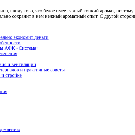
ина, ввиду того, что белое имеет явный тонкий аромат, поэтому
тельно сохранит в нем нежный ароматный опыт. С другой сторон
еально экономит деньги
обенности
ры АФК «Система»
именения
ния и вентиляции
атериалов и практичные советы
 и стройке
ения
формлению