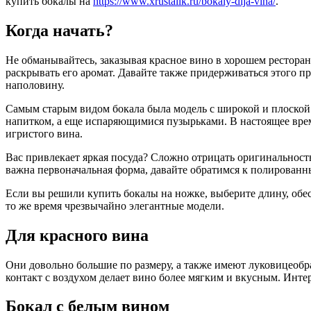
купить бокалы на
https://www.xrustalik.ru/bokaly-dlja-vina/
.
Когда начать?
Не обманывайтесь, заказывая красное вино в хорошем ресторан
раскрывать его аромат. Давайте также придерживаться этого п
наполовину.
Самым старым видом бокала была модель с широкой и плоской 
напитком, а еще испаряющимися пузырьками. В настоящее вре
игристого вина.
Вас привлекает яркая посуда? Сложно отрицать оригинальность
важна первоначальная форма, давайте обратимся к полирован
Если вы решили купить бокалы на ножке, выберите длину, об
то же время чрезвычайно элегантные модели.
Для красного вина
Они довольно большие по размеру, а также имеют луковицеоб
контакт с воздухом делает вино более мягким и вкусным. Интер
Бокал с белым вином