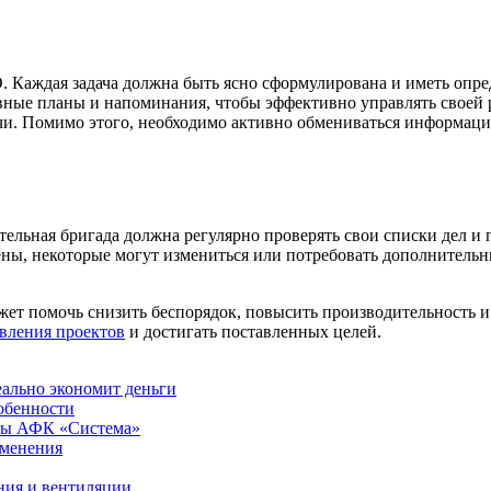
 Каждая задача должна быть ясно сформулирована и иметь опре
вные планы и напоминания, чтобы эффективно управлять своей 
чи. Помимо этого, необходимо активно обмениваться информацие
ельная бригада должна регулярно проверять свои списки дел и п
ны, некоторые могут измениться или потребовать дополнительн
ет помочь снизить беспорядок, повысить производительность и 
вления проектов
и достигать поставленных целей.
еально экономит деньги
обенности
ры АФК «Система»
именения
ния и вентиляции