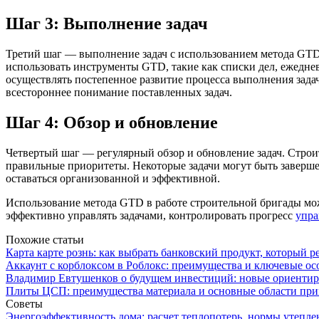
Шаг 3: Выполнение задач
Третий шаг — выполнение задач с использованием метода GTD.
использовать инструменты GTD, такие как списки дел, ежедне
осуществлять постепенное развитие процесса выполнения зада
всестороннее понимание поставленных задач.
Шаг 4: Обзор и обновление
Четвертый шаг — регулярный обзор и обновление задач. Строит
правильные приоритеты. Некоторые задачи могут быть заверше
оставаться организованной и эффективной.
Использование метода GTD в работе строительной бригады мож
эффективно управлять задачами, контролировать прогресс
упра
Похожие статьи
Карта карте рознь: как выбрать банковский продукт, который р
Аккаунт с корблоксом в Роблокс: преимущества и ключевые ос
Владимир Евтушенков о будущем инвестиций: новые ориенти
Плиты ЦСП: преимущества материала и основные области пр
Советы
Энергоэффективность дома: расчет теплопотерь, нормы утепле