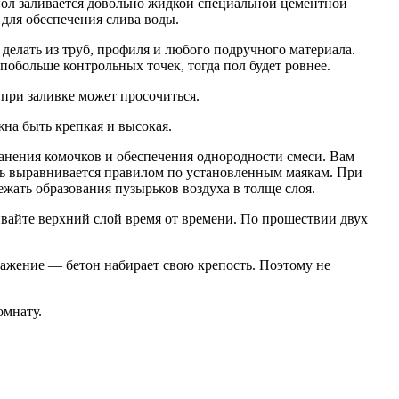
пол заливается довольно жидкой специальной цементной
для обеспечения слива воды.
делать из труб, профиля и любого подручного материала.
побольше контрольных точек, тогда пол будет ровнее.
ь при заливке может просочиться.
на быть крепкая и высокая.
ранения комочков и обеспечения однородности смеси. Вам
сть выравнивается правилом по установленным маякам. При
жать образования пузырьков воздуха в толще слоя.
ивайте верхний слой время от времени. По прошествии двух
ыражение — бетон набирает свою крепость. Поэтому не
омнату.