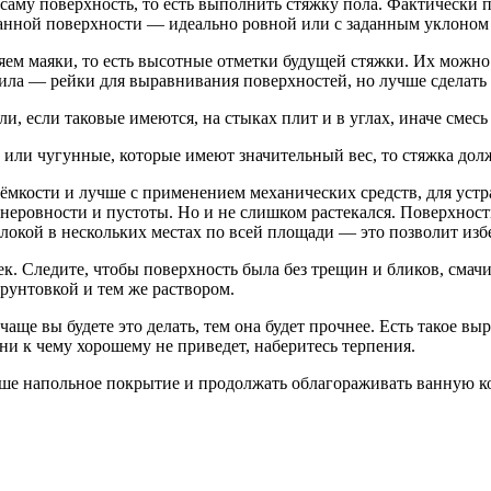
саму поверхность, то есть выполнить стяжку пола. Фактически 
анной поверхности — идеально ровной или с заданным уклоном 
ем маяки, то есть высотные отметки будущей стяжки. Их можно 
ила — рейки для выравнивания поверхностей, но лучше сделать 
ли, если таковые имеются, на стыках плит и в углах, иначе смес
или чугунные, которые имеют значительный вес, то стяжка долж
 ёмкости и лучше с применением механических средств, для уст
е неровности и пустоты. Но и не слишком растекался. Поверхно
окой в нескольких местах по всей площади — это позволит избе
ек. Следите, чтобы поверхность была без трещин и бликов, смач
грунтовкой и тем же раствором.
чаще вы будете это делать, тем она будет прочнее. Есть такое в
ни к чему хорошему не приведет, наберитесь терпения.
ше напольное покрытие и продолжать облагораживать ванную к