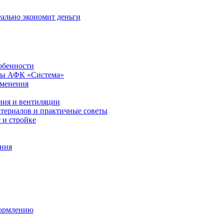
еально экономит деньги
обенности
ры АФК «Система»
именения
ния и вентиляции
атериалов и практичные советы
 и стройке
ения
формлению