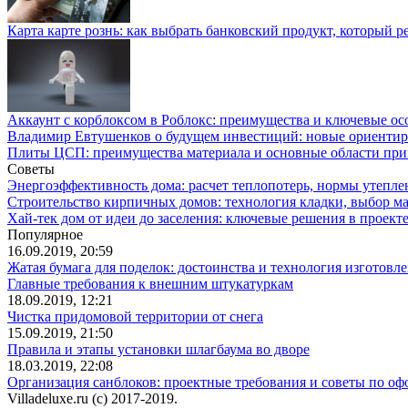
Карта карте рознь: как выбрать банковский продукт, который р
Аккаунт с корблоксом в Роблокс: преимущества и ключевые ос
Владимир Евтушенков о будущем инвестиций: новые ориенти
Плиты ЦСП: преимущества материала и основные области пр
Советы
Энергоэффективность дома: расчет теплопотерь, нормы утепле
Строительство кирпичных домов: технология кладки, выбор м
Хай-тек дом от идеи до заселения: ключевые решения в проекте
Популярное
16.09.2019, 20:59
Жатая бумага для поделок: достоинства и технология изготовл
Главные требования к внешним штукатуркам
18.09.2019, 12:21
Чистка придомовой территории от снега
15.09.2019, 21:50
Правила и этапы установки шлагбаума во дворе
18.03.2019, 22:08
Организация санблоков: проектные требования и советы по о
Villadeluxe.ru (c) 2017-2019.