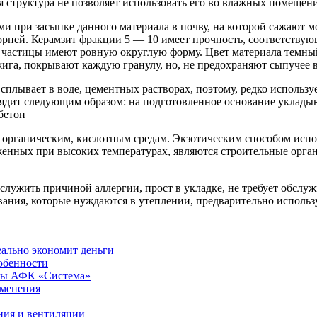
ая структура не позволяет использовать его во влажных помещени
ми при засыпке данного материала в почву, на которой сажают
рней. Керамзит фракции 5 — 10 имеет прочность, соответствую
се частицы имеют ровную округлую форму. Цвет материала темн
жига, покрывают каждую гранулу, но, не предохраняют сыпучее 
плывает в воде, цементных растворах, поэтому, редко использу
ядит следующим образом: на подготовленное основание укладыв
бетон
 органическим, кислотным средам. Экзотическим способом испо
нных при высоких температурах, являются строительные органи
служить причиной аллергии, прост в укладке, не требует обслуж
вания, которые нуждаются в утеплении, предварительно исполь
еально экономит деньги
обенности
ры АФК «Система»
именения
ния и вентиляции