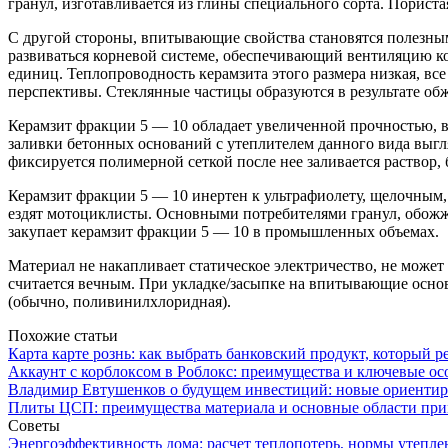
гранул, изготавливается из глины специального сорта. Порист
С другой стороны, впитывающие свойства становятся полезны
развиваться корневой системе, обеспечивающий вентиляцию ко
единиц. Теплопроводность керамзита этого размера низкая, в
перспективы. Стеклянные частицы образуются в результате об
Керамзит фракции 5 — 10 обладает увеличенной прочностью, вс
заливки бетонных оснований с утеплителем данного вида выгл
фиксируется полимерной сеткой после нее заливается раствор, 
Керамзит фракции 5 — 10 инертен к ультрафиолету, щелочным,
ездят мотоциклисты. Основными потребителями гранул, обожже
закупает керамзит фракции 5 — 10 в промышленных объемах.
Материал не накапливает статическое электричество, не может 
считается вечным. При укладке/засыпке на впитывающие осно
(обычно, поливинилхлоридная).
Похожие статьи
Карта карте рознь: как выбрать банковский продукт, который р
Аккаунт с корблоксом в Роблокс: преимущества и ключевые ос
Владимир Евтушенков о будущем инвестиций: новые ориенти
Плиты ЦСП: преимущества материала и основные области пр
Советы
Энергоэффективность дома: расчет теплопотерь, нормы утепле