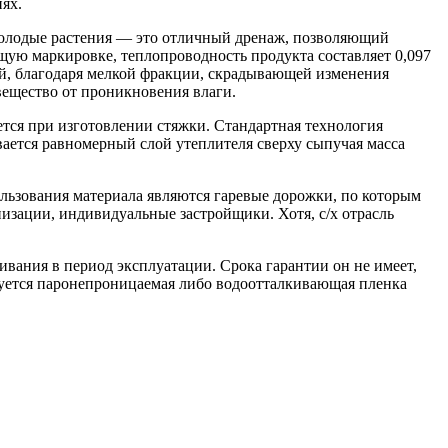
ях.
 молодые растения — это отличный дренаж, позволяющий
щую маркировке, теплопроводность продукта составляет 0,097
ый, благодаря мелкой фракции, скрадывающей изменения
вещество от проникновения влаги.
ется при изготовлении стяжки. Стандартная технология
ается равномерный слой утеплителя сверху сыпучая масса
льзования материала являются гаревые дорожки, по которым
зации, индивидуальные застройщики. Хотя, с/х отрасль
ивания в период эксплуатации. Срока гарантии он не имеет,
зуется паронепроницаемая либо водоотталкивающая пленка